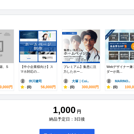
構築、S
【中小企業様向け】ス
プレミアム】集患に注
Webデザイナー兼
マホ対応の...
力したホー...
ダーが高...
仲川健司
大塚｜Coi..
MARINO..
0,000円
-
(0)
56,000円
-
(0)
300,000円
-
(0)
100,
1,000
円
納品予定日：3日後