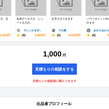
入力、文
名刺データ入力 レシ
文字入力できます
パワーポイント作
ート入力の...
行ます
アレンかずず..
十六夜
みのりみの
1,000円
-
(0)
9,000円
-
(0)
10,000円
-
(0)
1,000
円
見積もりの相談をする
見積もりの相談後に購入できます
出品者プロフィール