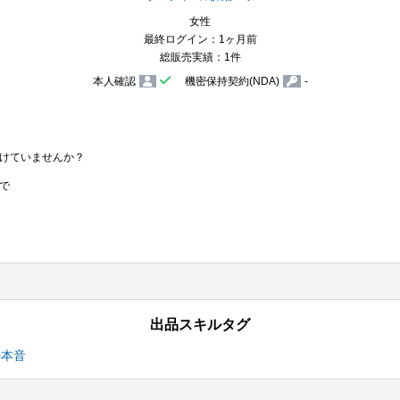
女性
最終ログイン：1ヶ月前
総販売実績：1件
本人確認
機密保持契約(NDA)
-
けていませんか？

で
出品スキルタグ
の本音