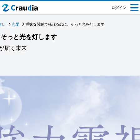
ログイン
占い
恋愛
曖昧な関係で揺れる恋に、そっと光を灯します
、そっと光を灯します
が届く未来