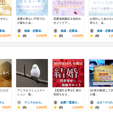
、やさし
返事が来ない不安で心
恋愛成就鑑定＆似合わ
お別れしたあの人
が疲れたあ...
せメイクア...
持ちと、あ...
成..
復縁・恋愛成..
復縁・恋愛成..
復縁・恋愛成.
1,000円
-
(0)
3,000円
-
(0)
5,000円
-
(0)
1,
なただけ
アニマルコミュニケー
【霊感引き寄せ】彼の
3占術を駆使して20
ション 動...
気持ちをタ...
の運...
さん
アニマル心カ..
結愛♡霊感タ..
みさ＊3つの.
500円
-
(0)
3,000円
-
(0)
2,000円
-
(0)
3,