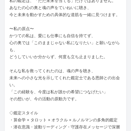
私の鑑定は、「ただ未来を当てる」だけではありません。

あなたの心の奥と魂の声をていねいに聴き、

今と未来を動かすための具体的な道筋を一緒に見つけます。

〜私の原点〜

かつての私は、愛にも仕事にも自信を持てず、

心の奥では「このままじゃない私になりたい」と願いながら
も、

どうしていいか分からず、何度も立ち止まりました。

そんな私を救ってくれたのは、魂の声を聴き、

未来への小さな光を示してくれた鑑定士である恩師との出会
い。

「この経験を、今度は私が誰かの希望につなげたい」

その想いが、今の活動の原動力です。

◇鑑定スタイル

・算命学 × タロット × オラクル × ルノルマンの多角的鑑定

・潜在意識・波動リーディング・守護存在メッセージで深層