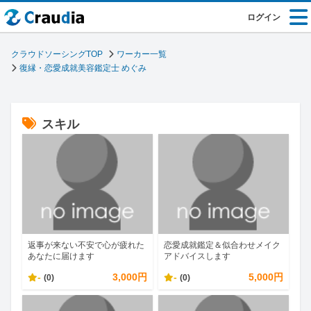
ログイン
クラウドソーシングTOP
ワーカー一覧
復縁・恋愛成就美容鑑定士 めぐみ
スキル
返事が来ない不安で心が疲れた
恋愛成就鑑定＆似合わせメイク
あなたに届けます
アドバイスします
-
3,000円
-
5,000円
(0)
(0)