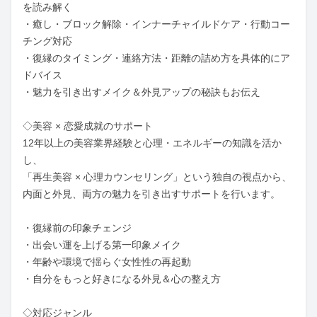
を読み解く

・癒し・ブロック解除・インナーチャイルドケア・行動コー
チング対応

・復縁のタイミング・連絡方法・距離の詰め方を具体的にア
ドバイス

・魅力を引き出すメイク＆外見アップの秘訣もお伝え

◇美容 × 恋愛成就のサポート

12年以上の美容業界経験と心理・エネルギーの知識を活か
し、

「再生美容 × 心理カウンセリング」という独自の視点から、

内面と外見、両方の魅力を引き出すサポートを行います。

・復縁前の印象チェンジ

・出会い運を上げる第一印象メイク

・年齢や環境で揺らぐ女性性の再起動

・自分をもっと好きになる外見＆心の整え方

◇対応ジャンル
