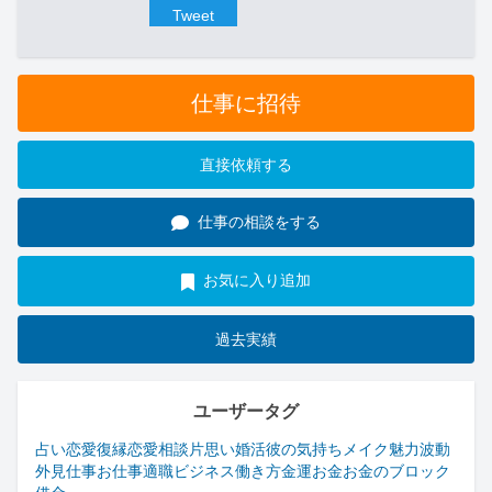
Tweet
仕事に招待
直接依頼する
仕事の相談をする
お気に入り追加
過去実績
ユーザータグ
占い
恋愛
復縁
恋愛相談
片思い
婚活
彼の気持ち
メイク
魅力
波動
外見
仕事
お仕事
適職
ビジネス
働き方
金運
お金
お金のブロック