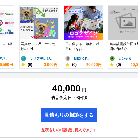
信！ロゴ著
写真から世界に一つだ
目に留まる！印象に残
建築設備設計図ｘ
けのLIN...
るロゴをお...
図の作成で...
ス..
マリアテレジ..
NEO GR..
カンナミ
6,500円
-
(0)
3,000円
-
(0)
20,000円
-
(0)
10,
40,000
円
納品予定日：6日後
見積もりの相談をする
見積もりの相談後に購入できます