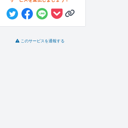
このサービスを通報する
jilibayyphcommます
安価でコーディング行
LP制作・ホームページ
います
制作｜丸...
jiliba..
K_gent..
HRNR37
-
(0)
10,000円
-
(0)
2,000円
-
(0)
10,000円