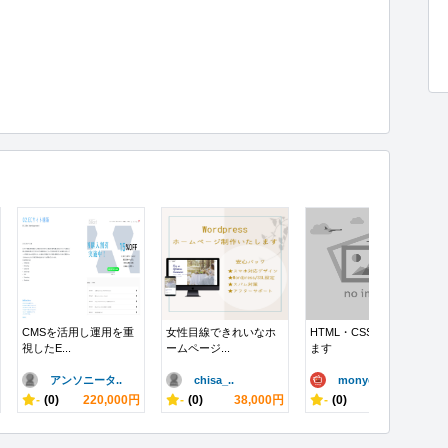
CMSを活用し運用を重
女性目線できれいなホ
HTML・CSSコードかき
視したE...
ームページ...
ます
アンソニータ..
chisa_..
monyon..
-
(0)
220,000円
-
(0)
38,000円
-
(0)
10,000円