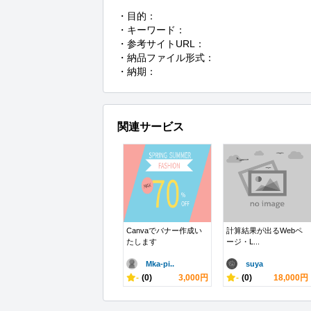
・目的：

・キーワード：

・参考サイトURL：

・納品ファイル形式：

・納期：
関連サービス
Canvaでバナー作成い
計算結果が出るWebペ
たします
ージ・L...
Mka-pi..
suya
-
(0)
3,000円
-
(0)
18,000円