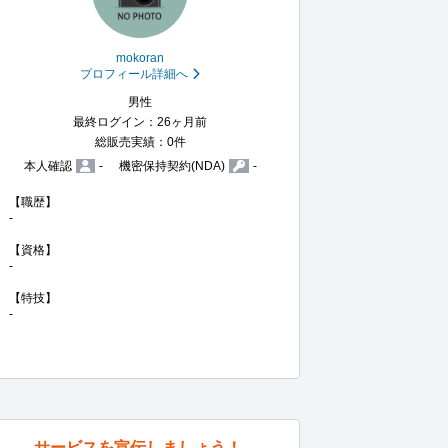
mokoran
プロフィール詳細へ
男性
最終ログイン：26ヶ月前
総販売実績：0件
本人確認
-
機密保持契約(NDA)
-
【職歴】

-

【資格】

-

【特技】

-
サービスを宣伝しましょう！