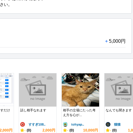
さい。
+
5,000円
話すだけ
話し相手なれます
相手の立場にたった考
なんでも聞きます
え方を心が...
すすぎ108..
tohyap..
猫猫
2,000円
-
(0)
2,000円
-
(0)
10,000円
-
(0)
1,