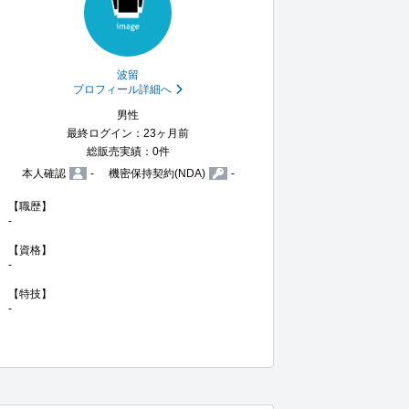
波留
プロフィール詳細へ
男性
最終ログイン：23ヶ月前
総販売実績：0件
本人確認
-
機密保持契約(NDA)
-
【職歴】

-

【資格】

-

【特技】

-