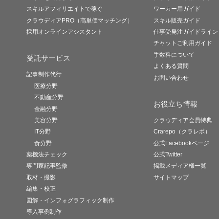
スキルアフィリエイトで稼ぐ
ワーカー用ガイド
クラウディアPRO（高単価マッチング）
スキル販売ガイド
採用オンラインアシスタント
仕事受発注ガイドライン
チャットご利用ガイド
手数料について
受託サービス
よくある質問
記事制作代行
お問い合わせ
医療分野
不動産分野
お役立ち情報
金融分野
美容分野
クラウディア会員特典
IT分野
Crarepo（クラレポ）
食分野
公式Facebookページ
薬機法チェック
公式Twitter
専門家記事監修
掲載メディア様一覧
取材・撮影
サイトマップ
編集・校正
図解・インフォグラフィック制作
導入事例制作