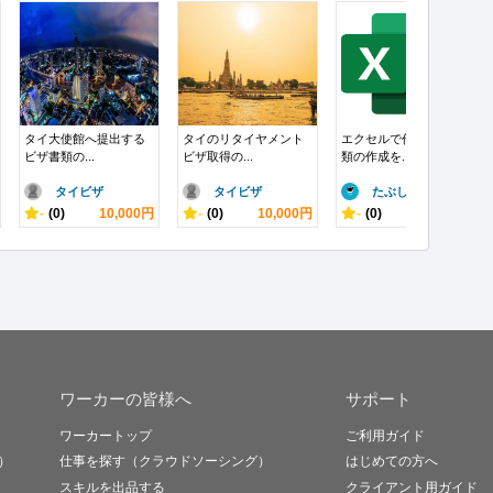
タイ大使館へ提出する
タイのリタイヤメント
エクセルで作成する書
ビザ書類の...
ビザ取得の...
類の作成を...
タイビザ
タイビザ
たぶしんと
-
(0)
10,000円
-
(0)
10,000円
-
(0)
3,000円
ワーカーの皆様へ
サポート
ワーカートップ
ご利用ガイド
）
仕事を探す（クラウドソーシング）
はじめての方へ
スキルを出品する
クライアント用ガイド