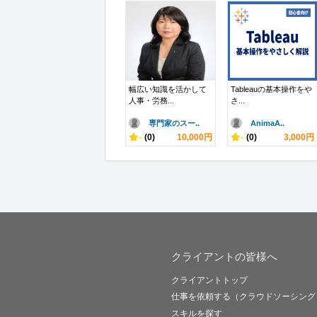
幅広い知識を活かして
Tableauの基本操作をや
人事・労務...
さ...
専門家のスー..
AnimaA..
-
(0)
10,000円
-
(0)
3,000円
クライアントの皆様へ
クライアントトップ
仕事を依頼する（クラウドソーシング
スキルを探す