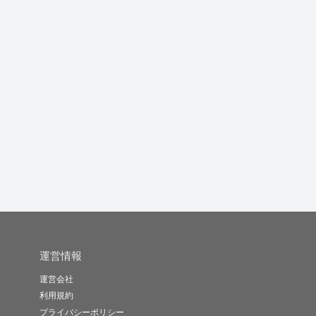
データ入力やEXCELで
事業を始めたい方必見!!
Power Pointでの資料...
w
資料を...
0か...
営
K-コンサル
まーちん
kumaow
-
(0)
5,000円
-
(0)
10,000円
-
(0)
5,000円
運営情報
運営会社
利用規約
プライバシーポリシー