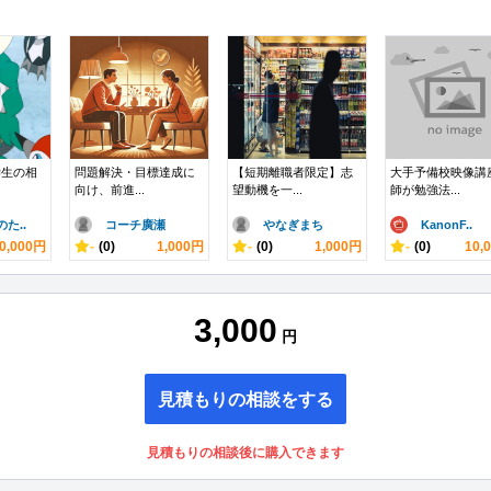
学生の相
問題解決・目標達成に
【短期離職者限定】志
大手予備校映像講
向け、前進...
望動機を一...
師が勉強法...
た..
コーチ廣瀬
やなぎまち
KanonF..
0,000円
-
(0)
1,000円
-
(0)
1,000円
-
(0)
10,
3,000
円
見積もりの相談をする
見積もりの相談後に購入できます