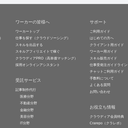
ワーカーの皆様へ
サポート
ワーカートップ
ご利用ガイド
）
仕事を探す（クラウドソーシング）
はじめての方へ
スキルを出品する
クライアント用ガイド
スキルアフィリエイトで稼ぐ
ワーカー用ガイド
クラウディアPRO（高単価マッチング）
スキル販売ガイド
採用オンラインアシスタント
仕事受発注ガイドライン
チャットご利用ガイド
手数料について
受託サービス
よくある質問
記事制作代行
お問い合わせ
医療分野
不動産分野
お役立ち情報
金融分野
美容分野
クラウディア会員特典
IT分野
Crarepo（クラレポ）