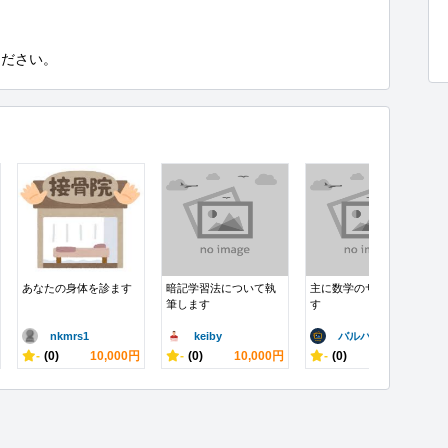
ください。
あなたの身体を診ます
暗記学習法について執
主に数学のサポートま
筆します
す
nkmrs1
keiby
バルバリシア
-
(0)
10,000円
-
(0)
10,000円
-
(0)
3,000円