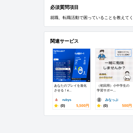
必須質問項目
就職、転職活動で困っていることを教えて
関連サービス
あなたのプレイを進化
（初回用）小中学生の
させる！e...
学習サポー...
rubys
みなっぷ
-
(0)
5,500円
-
(0)
500円