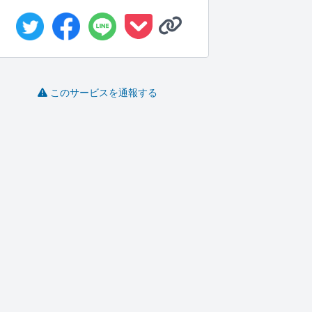
このサービスを通報する
大手予備校映像講座講
保育、教育に特化した
英検合格戦略コンサ
師が勉強法...
コーチング...
ル 小学生〜...
の
KanonF..
えりく
Toshiy..
-
(0)
10,000円
-
(0)
248,000円
-
(0)
5,500円