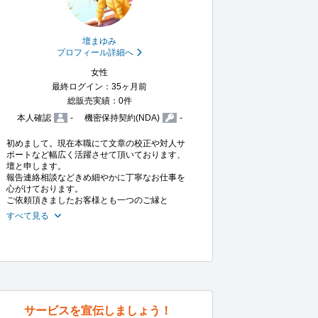
壇まゆみ
プロフィール詳細へ
女性
最終ログイン：35ヶ月前
総販売実績：0件
本人確認
-
機密保持契約(NDA)
-
初めまして。現在本職にて文章の校正や対人サ
ポートなど幅広く活躍させて頂いております、
壇と申します。

報告連絡相談などきめ細やかに丁寧なお仕事を
心がけております。

ご依頼頂きましたお客様とも一つのご縁と
すべて見る
サービスを宣伝しましょう！