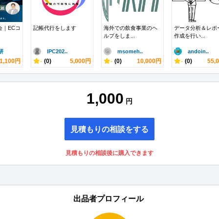
会｜ECコ
記帳代行をします
海外での飲食事業のヘ
データ分析＆レポ
ルプをしま...
作成を行い...
研
IPC202..
msomeh..
andoin..
1,100円
-
(0)
5,000円
-
(0)
10,000円
-
(0)
55,
1,000
円
見積もりの相談をする
見積もりの相談後に購入できます
出品者プロフィール