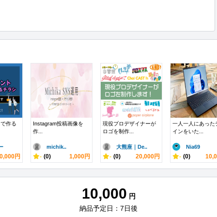
トで作る
Instagram投稿画像を
現役プロデザイナーが
一人一人にあった
作...
ロゴを制作...
インをいた...
ー
michik..
大熊座｜De..
Nia69
0,000円
-
(0)
1,000円
-
(0)
20,000円
-
(0)
10,
10,000
円
納品予定日：7日後