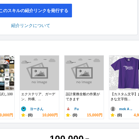
このスキルの紹介リンクを発行する
紹介リンクについて
試し100
エクステリア、ガーデ
設計業務全般の作業が
【カスタム文字】
ン、外構、...
できます
きな文字指...
ヨーさん
Fu
mek A ..
0,000円
-
(0)
10,000円
-
(0)
15,000円
-
(0)
4,
100,000