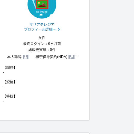
マリアテレジア
プロフィール詳細へ
女性
最終ログイン：6ヶ月前
総販売実績：0件
本人確認
-
機密保持契約(NDA)
-
【職歴】

-

【資格】

-

【特技】

-