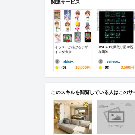
関連サービス
イラストが描けるデザ
JWCADで間取り図や既
インが出来...
存図等...
abisty..
zeneco..
-
(0)
10,000円
-
(0)
3,500円
このスキルを閲覧している人はこのサ