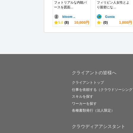
フォトリアルな内観パ
フィリピン人女性とよ
ースを図面...
り親密にな...
bloom ..
Gusta
5.0
(8)
10,000円
-
(0)
1,000円
クライアントの皆様へ
クライアントトップ
仕事を依頼する（クラウドソーシング
スキルを探す
ワーカーを探す
各種書類発行（法人限定）
クラウディアアシスタント