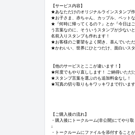
【サービス内容】

★あなただけのオリジナルラインスタンプ作
★お子さま、赤ちゃん、カップル、ペットな
★『何時に帰ってくるの？』とか『今日はご
う言葉なのに、そういうスタンプが少ないと
名前入りスタンプも作れます！

★お客様のご要望をよく聞き、喜んでいただ
★かわいい、世界にひとつだけ、面白いスタ
【他のサービスとここが違います！】

★何度でもやり直しします！ ご納得いただ
★スタンプ言葉を選ぶのも追加料金なし！

★写真の切り取りもキワッキワまで行います
【ご購入後の流れ】

・購入後にトークルーム(非公開)にてやり取
↓

・トークルームにファイルを添付すること