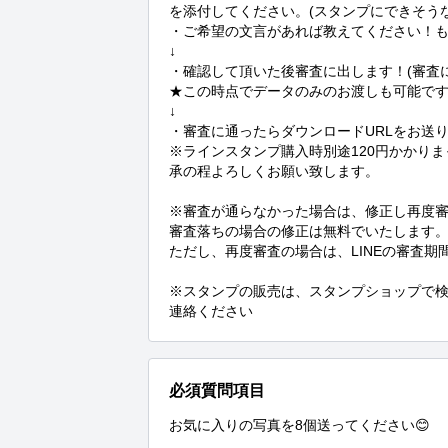
を添付してください。(スタンプにできそうな
・ご希望の文言があれば教えてください！も
↓

・確認して頂いた後審査に出します！(審査に
★この時点でデータのみのお渡しも可能です
↓

・審査に通ったらダウンロードURLをお送り
※ラインスタンプ購入時別途120円かかり
承の程よろしくお願い致します。

※審査が通らなかった場合は、修正し再度審
審査落ちの場合の修正は無料でいたします。
ただし、再度審査の場合は、LINEの審査期
※スタンプの販売は、スタンプショップで
連絡ください
必須質問項目
お気に入りの写真を8個送ってください😊
