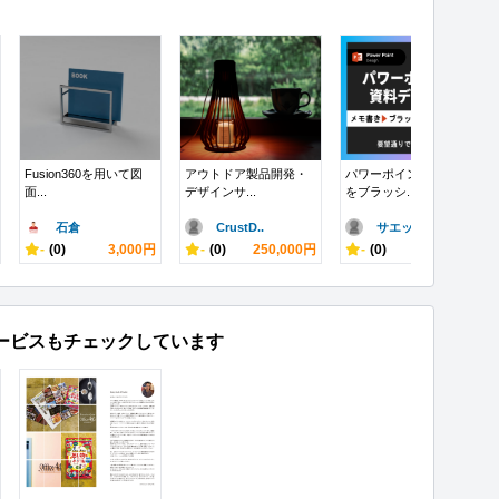
Fusion360を用いて図
アウトドア製品開発・
パワーポイントの資料
面...
デザインサ...
をブラッシ...
石倉
CrustD..
サエッキー
-
(0)
3,000円
-
(0)
250,000円
-
(0)
10,000円
ービスもチェックしています