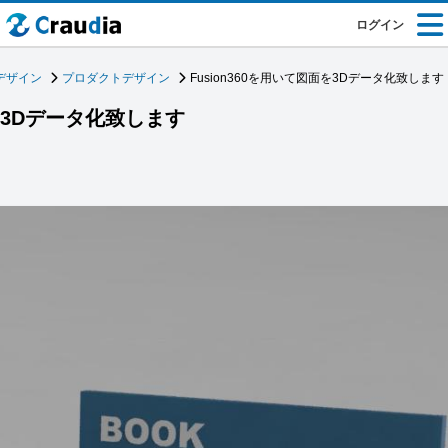
ログイン
デザイン
プロダクトデザイン
Fusion360を用いて図面を3Dデータ化致します
面を3Dデータ化致します