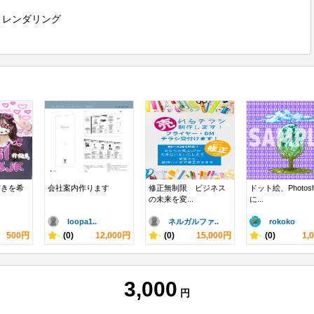
レンダリング

書きを希
会社案内作ります
修正無制限 ビジネス
ドット絵、Photosh
の未来を変...
に...
loopa1..
ネルガルファ..
rokoko
500円
-
(0)
12,000円
-
(0)
15,000円
-
(0)
1,
3,000
円