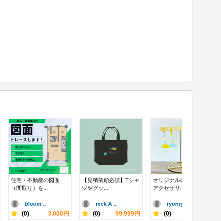
住宅・不動産の図面
【見積依頼必須】Tシャ
オリジナルのイメージ
（間取り）を...
ツやグッ...
アクセサリ...
bloom ..
mek A ..
ryonry..
-
(0)
3,000円
-
(0)
99,999円
-
(0)
2,000円