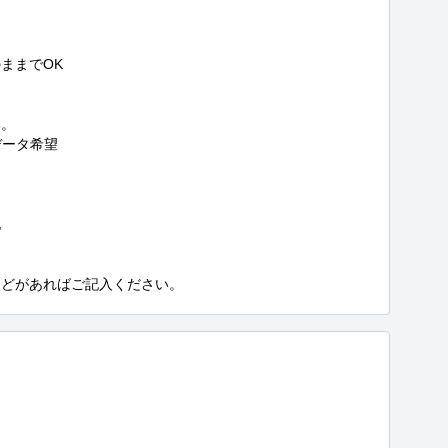
までOK

。

ータ希望



などがあればご記入ください。