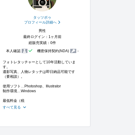
タッツポゥ
プロフィール詳細へ
男性
最終ログイン：1ヶ月前
総販売実績：0件
本人確認
機密保持契約(NDA)
-
フォトレタッチャーとして10年活動していま
す。

遺影写真、人物レタッチは即日納品可能です
（要相談）。

使用ソフト…Photoshop、Illustrator

制作環境…Windows

最低料金（税
すべて見る