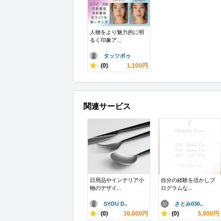
人物をより魅力的に明
るく印象ア...
タッツポゥ
-
(0)
1,100円
関連サービス
日用品やインテリア小
自分の経験を活かしプ
物のデザイ...
ログラムな...
SYOU D..
さとみ030..
-
(0)
30,000円
-
(0)
5,000円