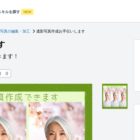
スキルを探す
NEW
写真の編集・加工
遺影写真作成お手伝いします
す
きます！
り
0