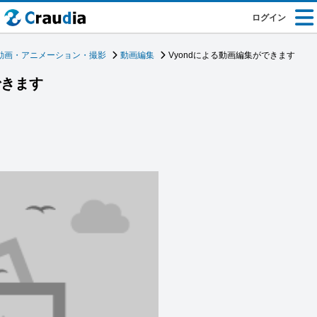
ログイン
動画・アニメーション・撮影
動画編集
Vyondによる動画編集ができます
できます