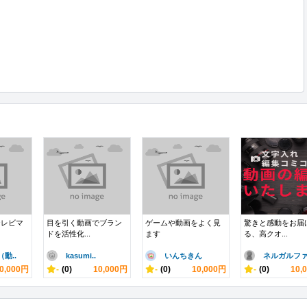
テレビマ
目を引く動画でブラン
ゲームや動画をよく見
驚きと感動をお届
ドを活性化...
ます
る、高クオ...
動..
kasumi..
いんちきん
ネルガルファ.
0,000円
-
(0)
10,000円
-
(0)
10,000円
-
(0)
10,