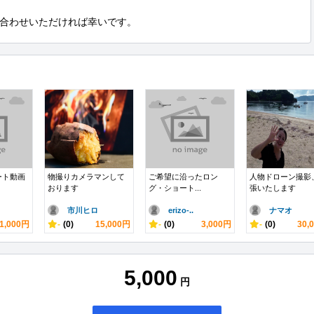
合わせいただければ幸いです。
ート動画
物撮りカメラマンして
ご希望に沿ったロン
人物ドローン撮影
おります
グ・ショート...
張いたします
市川ヒロ
erizo-..
ナマオ
1,000円
-
(0)
15,000円
-
(0)
3,000円
-
(0)
30,
5,000
円