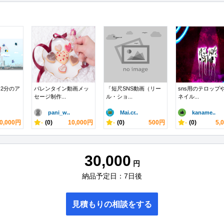
2分のア
バレンタイン動画メッ
「短尺SNS動画（リー
sns用のテロップ
セージ制作...
ル・ショ...
ネイル...
pani_w..
Mai.cr..
kaname..
0,000円
-
(0)
10,000円
-
(0)
500円
-
(0)
5,
30,000
円
納品予定日：7日後
見積もりの相談をする