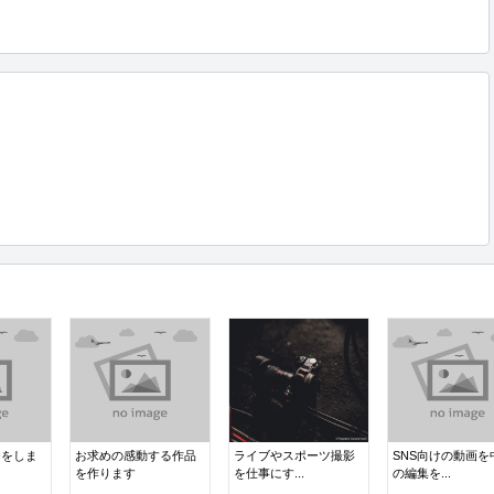
チをしま
お求めの感動する作品
ライブやスポーツ撮影
SNS向けの動画を
を作ります
を仕事にす...
の編集を...