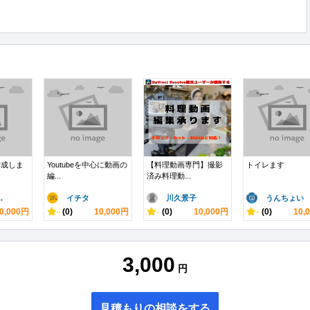
作成しま
Youtubeを中心に動画の
【料理動画専門】撮影
トイレます
編...
済み料理動...
.
イチタ
川久景子
うんちょい
0,000円
-
(0)
10,000円
-
(0)
10,000円
-
(0)
10,
3,000
円
見積もりの相談をする