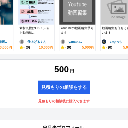
素材丸投げOK！ショー
Youtubeの動画編集承り
動画編集お任せく
ト動画編...
ます
います
画..
仕上げるくん
yamana..
いなっち
0,000円
-
(0)
10,000円
-
(0)
5,000円
-
(0)
5,
500
円
見積もりの相談をする
見積もりの相談後に購入できます
出品者プロフィール