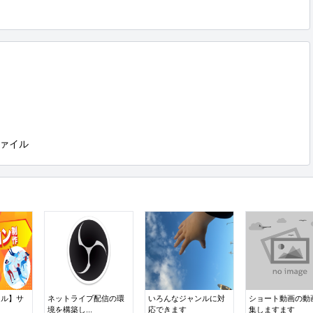
ァイル
ール】サ
ネットライブ配信の環
いろんなジャンルに対
ショート動画の動
境を構築し...
応できます
集しますます