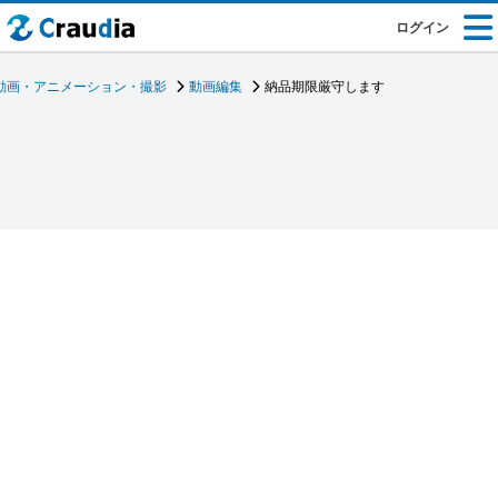
ログイン
動画・アニメーション・撮影
動画編集
納品期限厳守します