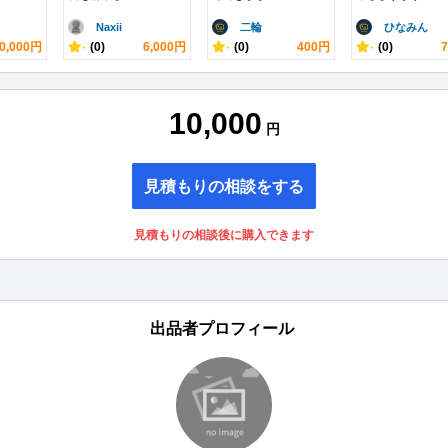
Naxii
二輪
ひなみん
0,000円
-
(0)
6,000円
-
(0)
400円
-
(0)
10,000
円
見積もりの相談をする
見積もりの相談後に購入できます
出品者プロフィール