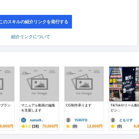
このスキルの紹介リンクを発行する
紹介リンクについて
でブラン
マニュアル動画の編集
CG制作承ります
TikTokやリール
を支援します
どシ...
natsu9..
YUKITO
ともりす
0,000円
5.0
(18)
70,000円
-
(0)
12,000円
-
(0)
6,