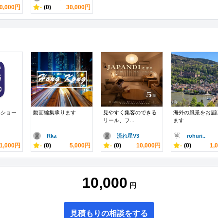
0,000円
-
(0)
30,000円
いショー
動画編集承ります
見やすく集客のできる
海外の風景をお届
リール、フ...
ます
Rka
流れ星V3
rohuri..
1,000円
-
(0)
5,000円
-
(0)
10,000円
-
(0)
1,
10,000
円
見積もりの相談をする