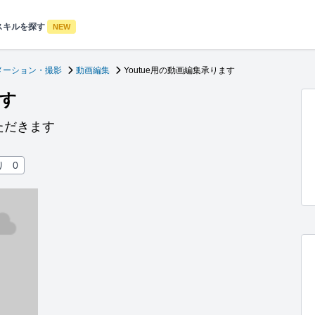
スキルを探す
NEW
メーション・撮影
動画編集
Youtue用の動画編集承ります
ます
ただきます
り
0