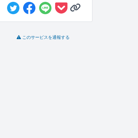
このサービスを通報する
動画編集をします
SEOに強いWEBコンテ
人物ドローン撮影、出
ンツ記...
張いたします
STUDIO..
ゆあママ
ナマオ
-
(0)
5,000円
-
(0)
10,000円
-
(0)
30,000円