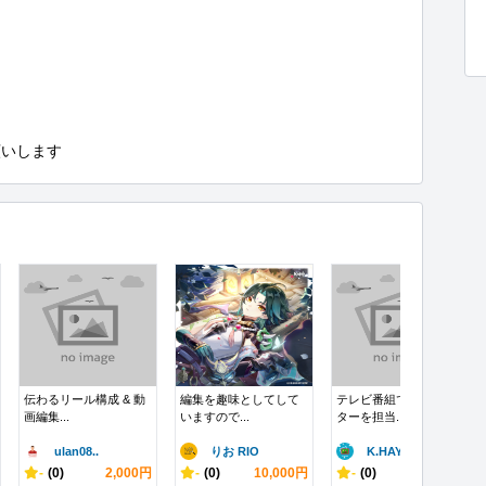
願いします
伝わるリール構成 & 動
編集を趣味としてして
テレビ番組でディレク
画編集...
いますので...
ターを担当...
ulan08..
りお RIO
K.HAYA..
-
(0)
2,000円
-
(0)
10,000円
-
(0)
10,000円