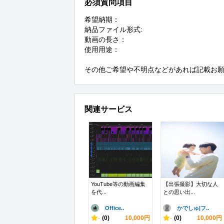
必須質問項目
希望納期：

納品ファイル形式:

動画の長さ：

使用用途：

その他ご希望や不明点などがあれば記載お
関連サービス
YouTube等の動画編集
【出張撮影】大切な人
を代...
との思い出...
Office..
かでしゅ|フ..
-
(0)
10,000円
-
(0)
10,000円