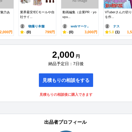
る魅力あ
業界最安!ECモールや自
動画編集（企業PR・yo
VTuberさんの切
社サイ...
uyu...
を作...
物撮り本舗
webマーケ..
ナス
2,000円
-
(0)
799円
-
(0)
3,000円
5.0
(1)
1,
2,000
円
納品予定日：7日後
見積もりの相談をする
見積もりの相談後に購入できます
出品者プロフィール