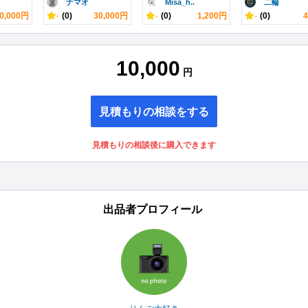
ナマオ
Misa_h..
二輪
0,000円
-
(0)
30,000円
-
(0)
1,200円
-
(0)
10,000
円
見積もりの相談をする
見積もりの相談後に購入できます
出品者プロフィール