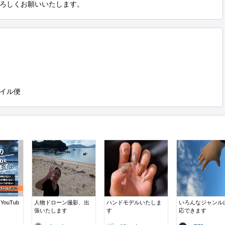
ろしくお願いいたします。
イル便
ouTub
人物ドローン撮影、出
ハンドモデルいたしま
いろんなジャンル
張いたします
す
応できます