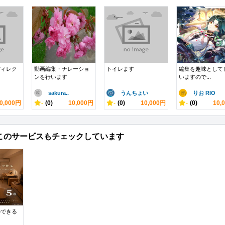
ディレク
動画編集・ナレーショ
トイレます
編集を趣味として
ンを行います
いますので...
sakura..
うんちょい
りお RIO
0,000円
-
(0)
10,000円
-
(0)
10,000円
-
(0)
10,
このサービスもチェックしています
のできる