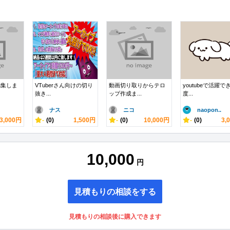
編集しま
VTuberさん向けの切り
動画切り取りからテロ
youtubeで活躍で
抜き...
ップ作成ま...
度...
ナス
ニコ
naopon..
3,000円
-
(0)
1,500円
-
(0)
10,000円
-
(0)
3,
10,000
円
見積もりの相談をする
見積もりの相談後に購入できます