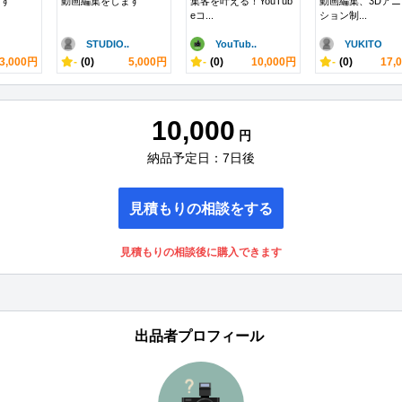
ます
動画編集をします
集客を叶える！YouTub
動画編集、3Dア
eコ...
ション制...
STUDIO..
YouTub..
YUKITO
3,000円
-
(0)
5,000円
-
(0)
10,000円
-
(0)
17,
10,000
円
納品予定日：7日後
見積もりの相談をする
見積もりの相談後に購入できます
出品者プロフィール