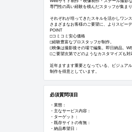
Webサイト制作・映像制作・スチール撮影な
専門性の高い経験を積んだスタッフが集まり
それぞれが培ってきたスキルを活かしワンス
さまざまなお客様のご要望に、よりスピーデ
POINT

□コミコミ安心価格

□経験豊富なプロスタッフが制作。

□映像は撮影後その場で編集。即日納品。WE
□ご要望次第でどのようなカスタマイズも対応
近年ますます重要となっている、ビジュアル
制作を得意としています。
必須質問項目
・業態：

・主なサービス内容：

・ターゲット：

・既存サイトの有無：

・納品希望日：