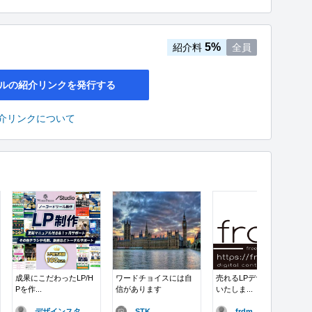
5%
紹介料
全員
ルの紹介リンクを発行する
介リンクについて
成果にこだわったLP/H
ワードチョイスには自
売れるLPデザイン制作
Pを作...
信があります
いたしま...
デザインスタ..
STK
frdm