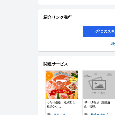
紹介リンク発行
このスキ
紹
関連サービス
今だけ価格！短納期も
HP・LP作成（新規作
相談OK！...
成・管理...
炙りぶり
株式会社ラプ..