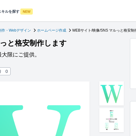
スキルを探す
NEW
制作・Webデザイン
ホームページ作成
WEBサイト/映像/SNS マルっと格安
マルっと格安制作します
最大限にご提供。
り
0