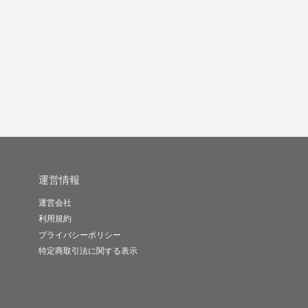
YouTubeでクリックさ
HTML/CSS/Queryで...
飲食店様向けの集客用
れる...
のサイト構...
格
taisei..
mura_w..
ヒロウミ
-
(0)
10,000円
-
(0)
10,000円
-
(0)
40,000円
運営情報
運営会社
利用規約
プライバシーポリシー
特定商取引法に関する表示