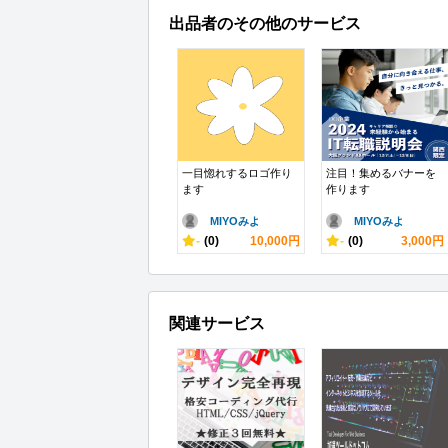
出品者のその他のサービス
一目惚れするロゴ作り
注目！集めるバナーを
ます
作ります
MIYOみよ
MIYOみよ
-
(0)
10,000円
-
(0)
3,000円
関連サービス