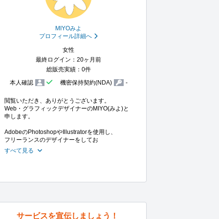
MIYOみよ
プロフィール詳細へ
女性
最終ログイン：20ヶ月前
総販売実績：0件
本人確認
機密保持契約(NDA)
-
閲覧いただき、ありがとうございます。

Web・グラフィックデザイナーのMIYO(みよ)と
申します。

AdobeのPhotoshopやIllustratorを使用し、

フリーランスのデザイナーをしてお
すべて見る
サービスを宣伝しましょう！