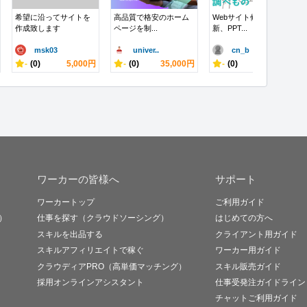
希望に沿ってサイトを
高品質で格安のホーム
Webサイト修正・更
作成致します
ページを制...
新、PPT...
msk03
univer..
cn_b
-
(0)
5,000円
-
(0)
35,000円
-
(0)
10,000円
ワーカーの皆様へ
サポート
ワーカートップ
ご利用ガイド
）
仕事を探す（クラウドソーシング）
はじめての方へ
スキルを出品する
クライアント用ガイド
スキルアフィリエイトで稼ぐ
ワーカー用ガイド
クラウディアPRO（高単価マッチング）
スキル販売ガイド
採用オンラインアシスタント
仕事受発注ガイドライン
チャットご利用ガイド