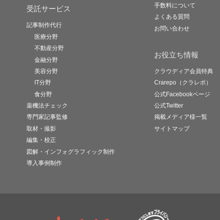
手数料について
受託サービス
よくある質問
記事制作代行
お問い合わせ
医療分野
不動産分野
お役立ち情報
金融分野
美容分野
クラウディア会員特典
IT分野
Crarepo（クラレポ）
食分野
公式Facebookページ
薬機法チェック
公式Twitter
専門家記事監修
掲載メディア様一覧
取材・撮影
サイトマップ
編集・校正
図解・インフォグラフィック制作
導入事例制作