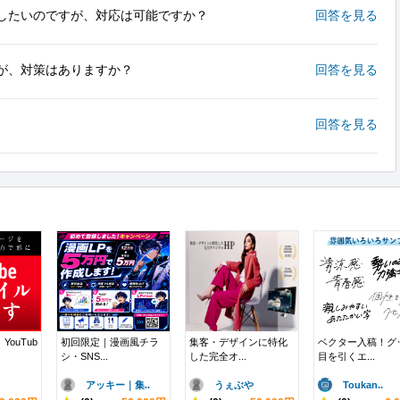
したいのですが、対応は可能ですか？
回答を見る
が、対策はありますか？
回答を見る
回答を見る
ouTub
初回限定｜漫画風チラ
集客・デザインに特化
ベクター入稿！グ
シ・SNS...
した完全オ...
目を引くエ...
アッキー｜集..
うぇぶや
Toukan..