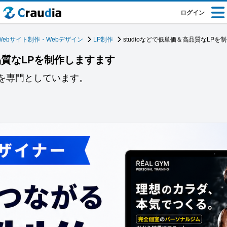
ログイン
Webサイト制作・Webデザイン
LP制作
studioなどで低単価＆高品質なLPを
高品質なLPを制作しますます
どを専門としています。