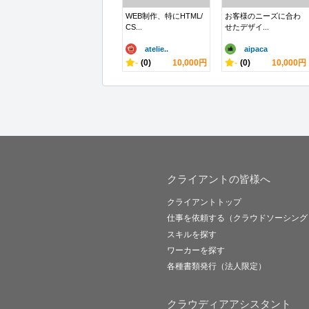
WEB制作、特にHTML/
お客様のニーズに合わ
CS...
せたデザイ...
atelie..
aipaca
-
(0)
10,000円
-
(0)
10,000円
クライアントの皆様へ
クライアントトップ
仕事を依頼する（クラウドソーシング
スキルを探す
ワーカーを探す
各種書類発行（法人限定）
クラウディアアシスタント