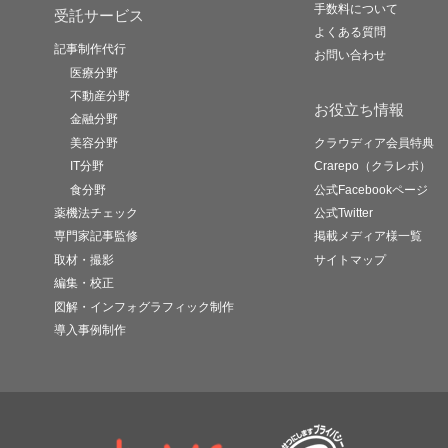
手数料について
受託サービス
よくある質問
記事制作代行
お問い合わせ
医療分野
不動産分野
お役立ち情報
金融分野
美容分野
クラウディア会員特典
IT分野
Crarepo（クラレポ）
食分野
公式Facebookページ
薬機法チェック
公式Twitter
専門家記事監修
掲載メディア様一覧
取材・撮影
サイトマップ
編集・校正
図解・インフォグラフィック制作
導入事例制作