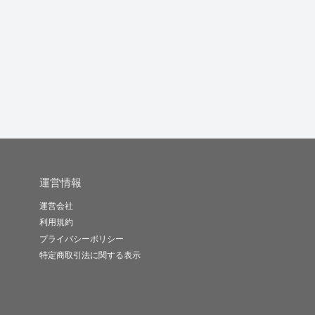
集客・デザインに特化
Canvaでバナー作成し
目を引くバナーやメイ
した完全オ...
ます
ンビジュア...
更
うぇぶや
さんなみ＠バ..
いーの
-
(0)
50,000円
-
(0)
2,000円
-
(0)
5,000円
運営情報
運営会社
利用規約
プライバシーポリシー
特定商取引法に関する表示