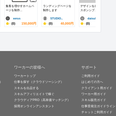
集客を増やすホームペ
ランディングページを
デザインを崩さないレ
ージを制作...
制作します
スポンシブ...
xerus
STUDIO..
daisuk..
-
(0)
150,000円
-
(0)
40,000円
-
(0)
10,000円
ワーカーの皆様へ
サポート
ワーカートップ
ご利用ガイド
）
仕事を探す（クラウドソーシング）
はじめての方へ
スキルを出品する
クライアント用ガイド
スキルアフィリエイトで稼ぐ
ワーカー用ガイド
クラウディアPRO（高単価マッチング）
スキル販売ガイド
採用オンラインアシスタント
仕事受発注ガイドライン
チャットご利用ガイド