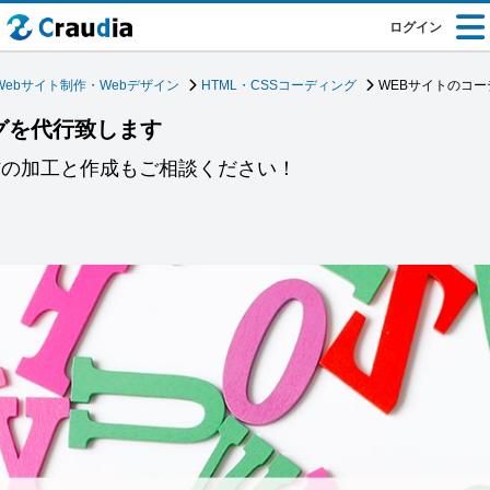
ログイン
Webサイト制作・Webデザイン
HTML・CSSコーディング
WEBサイトのコ
グを代行致します
材の加工と作成もご相談ください！