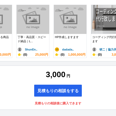
れる商品
丁寧・高品質・スピー
HP作成しますます
コーディング代行
ド納品｜L...
ます
ShunEn..
dadada..
研二｜協力共.
0,000円
-
(0)
25,000円
-
(0)
1,000,000円
-
(0)
3,
3,000
円
見積もりの相談をする
見積もりの相談後に購入できます