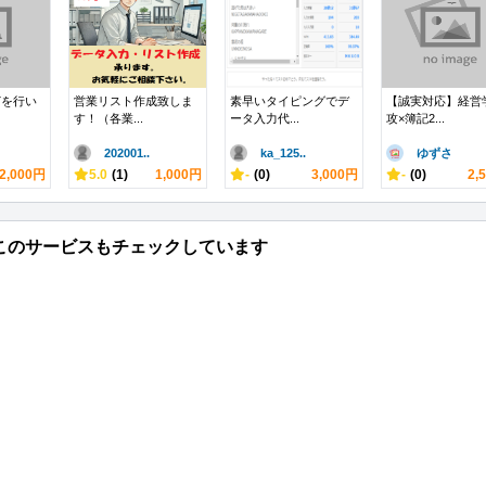
どを行い
営業リスト作成致しま
素早いタイピングでデ
【誠実対応】経営
す！（各業...
ータ入力代...
攻×簿記2...
202001..
ka_125..
ゆずさ
2,000円
5.0
(1)
1,000円
-
(0)
3,000円
-
(0)
2,
このサービスもチェックしています