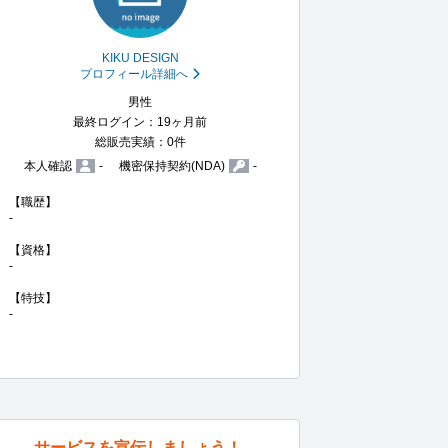
KIKU DESIGN
プロフィール詳細へ
男性
最終ログイン：19ヶ月前
総販売実績：0件
本人確認
-
機密保持契約(NDA)
-
【職歴】

-

【資格】

-

【特技】

-
サービスを宣伝しましょう！