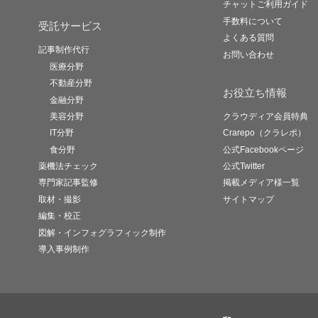
チャットご利用ガイド
手数料について
受託サービス
よくある質問
記事制作代行
お問い合わせ
医療分野
不動産分野
お役立ち情報
金融分野
美容分野
クラウディア会員特典
IT分野
Crarepo（クラレポ）
食分野
公式Facebookページ
薬機法チェック
公式Twitter
専門家記事監修
掲載メディア様一覧
取材・撮影
サイトマップ
編集・校正
図解・インフォグラフィック制作
導入事例制作