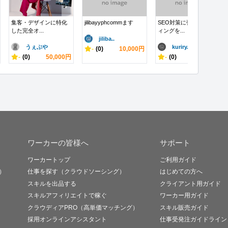
集客・デザインに特化
jilibayyphcommます
SEO対策に強いコーデ
した完全オ...
ィングを...
jiliba..
うぇぶや
kuriry..
-
(0)
10,000円
-
(0)
50,000円
-
(0)
10,000円
ワーカーの皆様へ
サポート
ワーカートップ
ご利用ガイド
）
仕事を探す（クラウドソーシング）
はじめての方へ
スキルを出品する
クライアント用ガイド
スキルアフィリエイトで稼ぐ
ワーカー用ガイド
クラウディアPRO（高単価マッチング）
スキル販売ガイド
採用オンラインアシスタント
仕事受発注ガイドライン