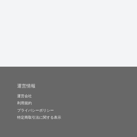
WordPressで更新簡単
レスポンシブ対応をし
ウェブ画像を制作しま
で...
っかりした...
す
ダ
housei..
TKG(we..
カワハギde..
-
(0)
150,000円
-
(0)
15,000円
-
(0)
1,500円
運営情報
運営会社
利用規約
プライバシーポリシー
特定商取引法に関する表示