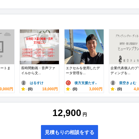
ポートま
長時間動画・音声ファ
エクセルを使用したデ
企業代表個人のブ
イルから文...
ータ管理を...
ディングを...
はるすけ
後方支援たす..
亜空きょむ
0,000円
-
(0)
18,000円
-
(0)
3,000円
-
(0)
4,
12,900
円
見積もりの相談をする