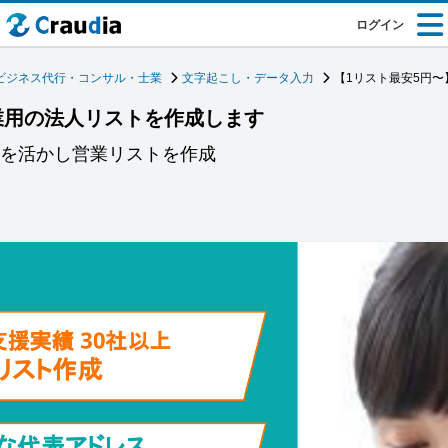
ログイン
ビジネス代行・コンサル・士業
文字起こし・データ入力
【1リスト最安5円
業用の法人リストを作成します
績を活かし営業リストを作成