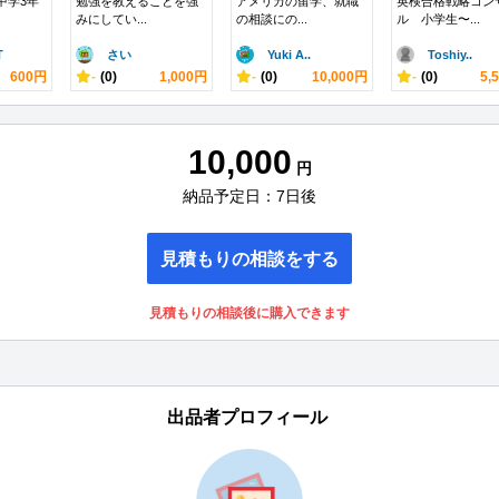
中学3年
勉強を教えることを強
アメリカの留学、就職
英検合格戦略コン
みにしてい...
の相談にの...
ル 小学生〜...
T
さい
Yuki A..
Toshiy..
600円
-
(0)
1,000円
-
(0)
10,000円
-
(0)
5,
10,000
円
納品予定日：7日後
見積もりの相談をする
見積もりの相談後に購入できます
出品者プロフィール