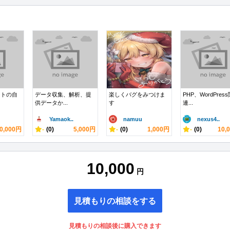
ートの自
データ収集、解析、提
楽しくバグをみつけま
PHP、WordPress
供データか...
す
連...
Yamaok..
namuu
nexus4..
0,000円
-
(0)
5,000円
-
(0)
1,000円
-
(0)
10,
10,000
円
見積もりの相談をする
見積もりの相談後に購入できます