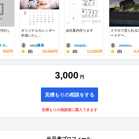
ド代行し
オリジナルカレンダー
会社案内作ります
スマホで見られる
作成いたし...
ースデー...
ロ..
sexy隊長
loopa1..
zeneco..
500円
-
(0)
30,000円
-
(0)
12,000円
-
(0)
9,
3,000
円
見積もりの相談をする
見積もりの相談後に購入できます
出品者プロフィール