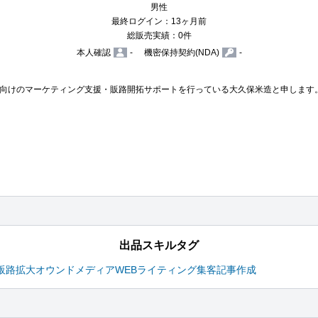
男性
最終ログイン：13ヶ月前
総販売実績：0件
本人確認
-
機密保持契約(NDA)
-
向けのマーケティング支援・販路開拓サポートを行っている大久保米造と申します。
出品スキルタグ
販路拡大
オウンドメディア
WEBライティング
集客
記事作成