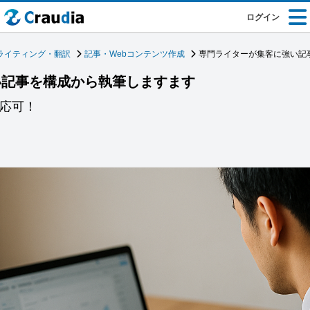
ログイン
ライティング・翻訳
記事・Webコンテンツ作成
専門ライターが集客に強い記
い記事を構成から執筆しますます
対応可！