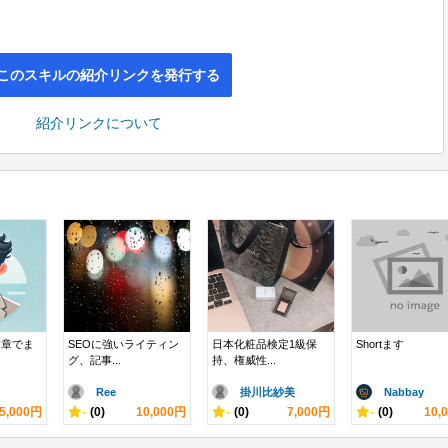
このスキルの紹介リンクを発行する
紹介リンクについて
文章でま
SEOに強いライティン
日本化粧品検定1級保
Shortます
グ、記事...
持、権威性...
Ree
掛川比紗美
Nabbay
5,000円
-
(0)
10,000円
-
(0)
7,000円
-
(0)
10,