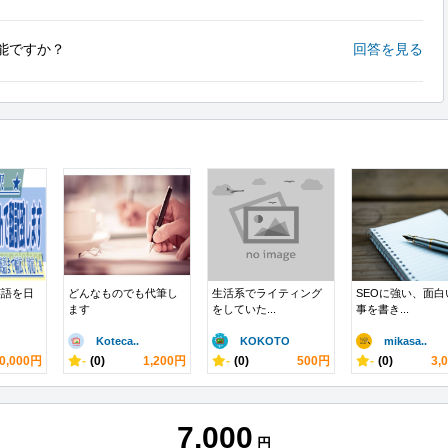
能ですか？
回答を見る
英語を日
どんなものでも代筆し
生活系でライティング
SEOに強い、面白
ます
をしていた...
事を書き...
Koteca..
KOKOTO
mikasa..
0,000円
-
(0)
1,200円
-
(0)
500円
-
(0)
3,
7,000
円