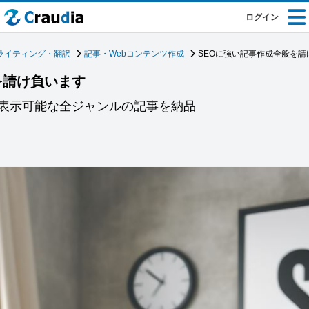
ログイン
ライティング・翻訳
記事・Webコンテンツ作成
SEOに強い記事作成全般を請
を請け負います
表示可能な全ジャンルの記事を納品