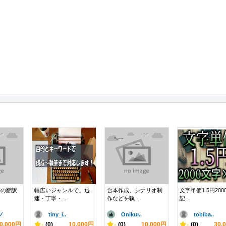
語の翻訳
幅広いジャンルで、迅
台本作成、シナリオ制
文字単価1.5円200
速・丁寧・...
作などを執...
記...
ノ
tiny_i..
Onikur..
tobiba..
0,000円
-
(0)
10,000円
-
(0)
10,000円
-
(0)
30,