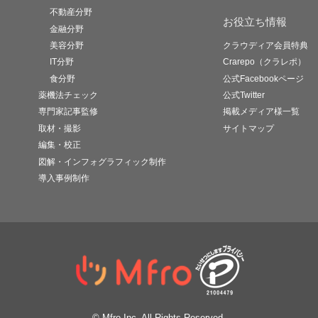
不動産分野
お役立ち情報
金融分野
美容分野
クラウディア会員特典
IT分野
Crarepo（クラレポ）
食分野
公式Facebookページ
薬機法チェック
公式Twitter
専門家記事監修
掲載メディア様一覧
取材・撮影
サイトマップ
編集・校正
図解・インフォグラフィック制作
導入事例制作
© Mfro Inc. All Rights Reserved.