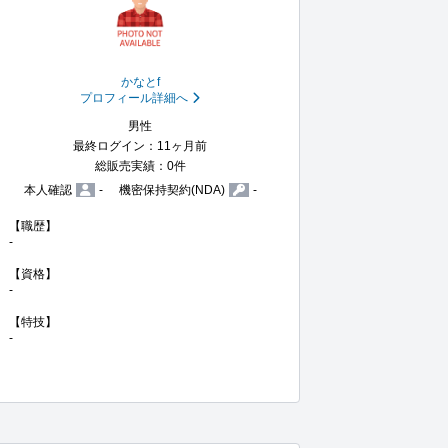
かなとf
プロフィール詳細へ
男性
最終ログイン：11ヶ月前
総販売実績：0件
本人確認
-
機密保持契約(NDA)
-
【職歴】

-

【資格】

-

【特技】

-