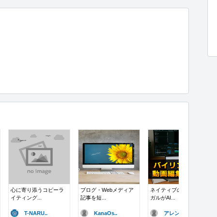
心に寄り添うコピーラ
ブログ・Webメディア
ネイティブのバイリン
イティング...
記事を短...
ガルがAI...
T-NARU..
KanaOs..
アレン@翻訳..