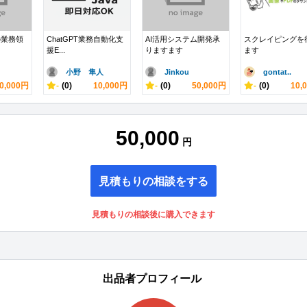
の業務領
ChatGPT業務自動化支
AI活用システム開発承
スクレイピングを
援E...
りますます
ます
小野 隼人
Jinkou
gontat..
0,000円
-
(0)
10,000円
-
(0)
50,000円
-
(0)
10,
50,000
円
見積もりの相談をする
見積もりの相談後に購入できます
出品者プロフィール