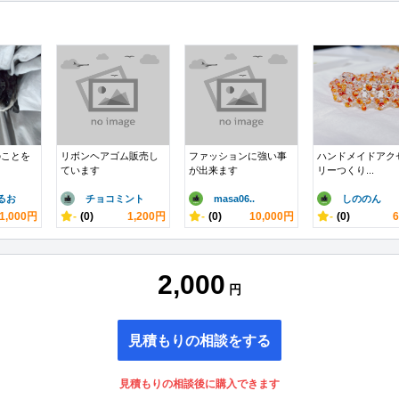
のことを
リボンヘアゴム販売し
ファッションに強い事
ハンドメイドアク
ています
が出来ます
リーつくり...
るお
チョコミント
masa06..
しののん
1,000円
-
(0)
1,200円
-
(0)
10,000円
-
(0)
2,000
円
見積もりの相談をする
見積もりの相談後に購入できます