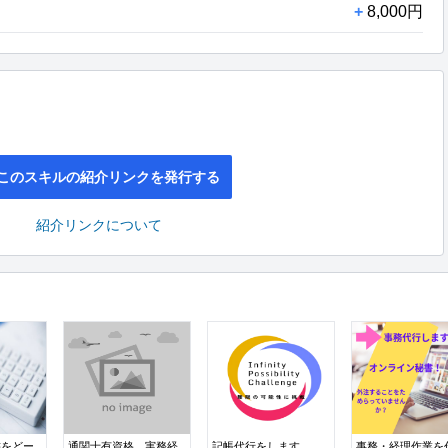
+
8,000円
このスキルの紹介リンクを発行する
紹介リンクについて
書をどー
通関士有資格 実務経
記帳代行をします
事務・経理作業を