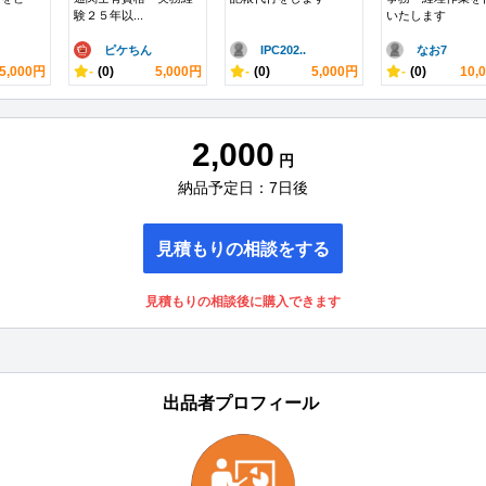
験２５年以...
いたします
ピケちん
IPC202..
なお7
5,000円
-
(0)
5,000円
-
(0)
5,000円
-
(0)
10,
2,000
円
納品予定日：7日後
見積もりの相談をする
見積もりの相談後に購入できます
出品者プロフィール