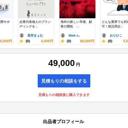
展開サポ
企業代表個人のブラン
海外の新しい市場、顧
どんな業界でも対
ディングを...
客の開拓 ...
可！就活用企...
亜空きょむ
Mark s..
おりひこ
0,000円
-
(0)
4,000円
-
(0)
88,000円
-
(0)
5,
49,000
円
見積もりの相談をする
見積もりの相談後に購入できます
出品者プロフィール